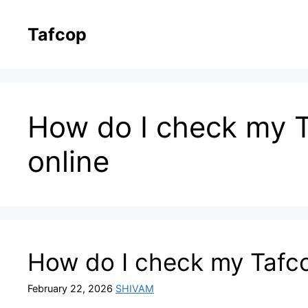
Skip
to
Tafcop
content
How do I check my T
online
How do I check my Tafco
February 22, 2026
SHIVAM