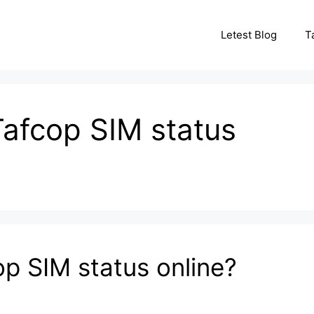
Letest Blog
T
afcop SIM status
p SIM status online?